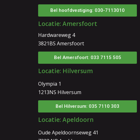
Bel hoofdvestiging: 030-7113010
Locatie: Amersfoort
Hardwareweg 4
3821BS Amersfoort
Bel Amersfoort: 033 7115 505
Locatie: Hilversum
Olympia 1
1213NS Hilversum
Bel Hilversum: 035 7110 303
Locatie: Apeldoorn
Oude Apeldoornseweg 41