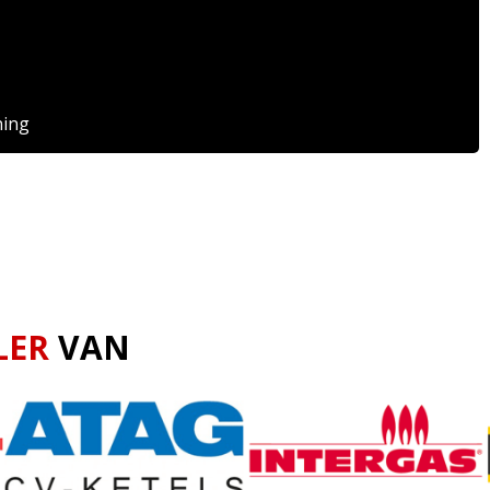
ning
LER
VAN